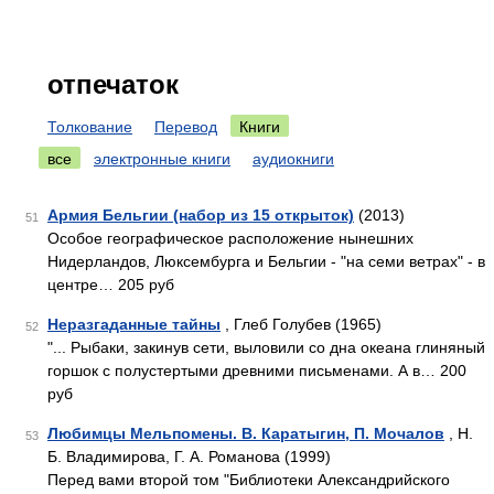
отпечаток
Толкование
Перевод
Книги
все
электронные книги
аудиокниги
Армия Бельгии (набор из 15 открыток)
(2013)
51
Особое географическое расположение нынешних
Нидерландов, Люксембурга и Бельгии - "на семи ветрах" - в
центре… 205 руб
Неразгаданные тайны
, Глеб Голубев (1965)
52
"... Рыбаки, закинув сети, выловили со дна океана глиняный
горшок с полустертыми древними письменами. А в… 200
руб
Любимцы Мельпомены. В. Каратыгин, П. Мочалов
, Н.
53
Б. Владимирова, Г. А. Романова (1999)
Перед вами второй том "Библиотеки Александрийского