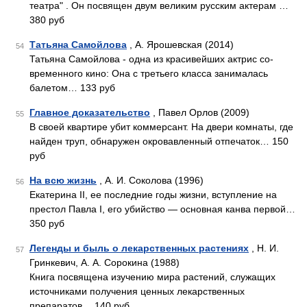
театра" . Он посвящен двум великим русским актерам …
380 руб
Татьяна Самойлова
, А. Ярошевская (2014)
54
Татьяна Самойлова - одна из красивейших актрис со­
временного кино: Она с третьего класса занималась
балетом… 133 руб
Главное доказательство
, Павел Орлов (2009)
55
В своей квартире убит коммерсант. На двери комнаты, где
найден труп, обнаружен окровавленный отпечаток… 150
руб
На всю жизнь
, А. И. Соколова (1996)
56
Екатерина II, ее последние годы жизни, вступление на
престол Павла I, его убийство — основная канва первой…
350 руб
Легенды и быль о лекарственных растениях
, Н. И.
57
Гринкевич, А. А. Сорокина (1988)
Книга посвящена изучению мира растений, служащих
источниками получения ценных лекарственных
препаратов… 140 руб