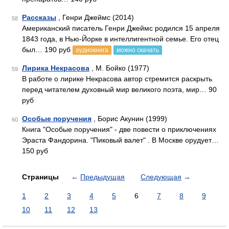
Рассказы
, Генри Джеймс (2014)
58
Американский писатель Генри Джеймс родился 15 апреля
1843 года, в Нью-Йорке в интеллигентной семье. Его отец
был… 190 руб
аудиокнига
можно скачать
Лирика Некрасова
, М. Бойко (1977)
59
В работе о лирике Некрасова автор стремится раскрыть
перед читателем духовный мир великого поэта, мир… 90
руб
Особые поручения
, Борис Акунин (1999)
60
Книга "Особые поручения" - две повести о приключениях
Эраста Фандорина. "Пиковый валет" . В Москве орудует…
150 руб
Страницы
←
Предыдущая
Следующая
→
1
2
3
4
5
6
7
8
9
10
11
12
13